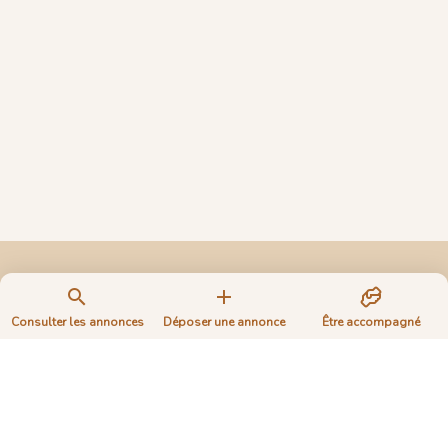
Consulter les annonces
Déposer une annonce
Être accompagné
Objectif Terres
Faites pousser votre projet