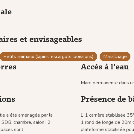
ale
ires et envisageables
Petits animaux (lapins, escargots, poissons)
Maraîchage
erres
Accès à l’eau
Mare permanente dans une 
ions
Présence de b
tie a été aménagée par la
 1 carrière stabilisée 3
– SDB, chambre, salon ; 2
1 rond de longe de 20m 
espaces sont
plateforme stabilisée pou