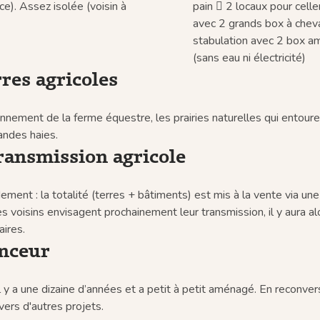
e). Assez isolée (voisin à
pain  2 locaux pour celle
avec 2 grands box à chev
stabulation avec 2 box a
(sans eau ni électricité)
rres agricoles
ionnement de la ferme équestre, les prairies naturelles qui entoure
andes haies.
transmission agricole
ement : la totalité (terres + bâtiments) est mis à la vente via u
s voisins envisagent prochainement leur transmission, il y aura a
ires.
onceur
il y a une dizaine d’années et a petit à petit aménagé. En reconver
vers d'autres projets.