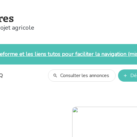
res
ojet agricole
forme et les liens tutos pour faciliter la navigation (mis
Q
Consulter les annonces
Dé